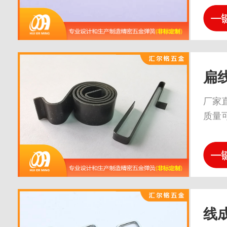
扁
厂家
质量
线