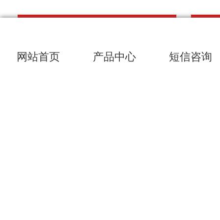
网站首页
产品中心
短信咨询
检测设备