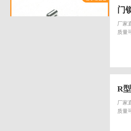
门
厂家
质量
R
厂家
质量