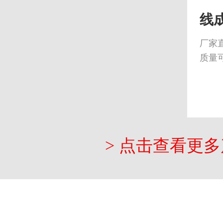
线
厂家
质量
> 点击查看更多