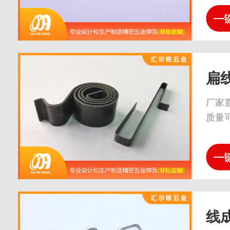
扁
厂家
质量
线